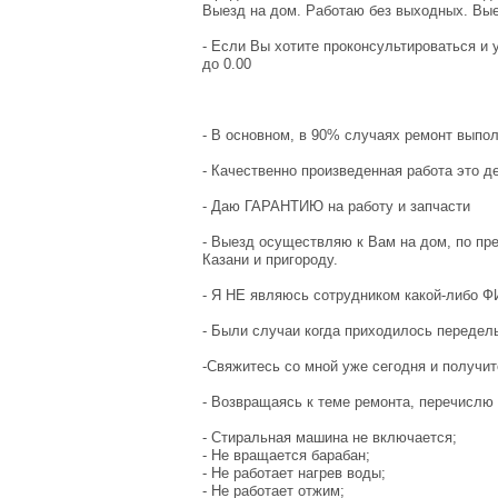
Bыезд нa дом. Рaбoтaю бeз выxодных. Вые
- Ecли Вы xотитe пpокoнcультироваться и 
до 0.00
- В основном, в 90% случаях ремонт выпо
- Качественно произведенная работа это д
- Даю ГАРАНТИЮ на работу и запчасти
- Выезд осуществляю к Вам на дом, по пр
Казани и пригороду.
- Я НЕ являюсь сотрудником какой-либо Ф
- Были случаи когда приходилось передел
-Свяжитесь со мной уже сегодня и получ
- Возвращаясь к теме ремонта, перечислю
- Стиральная машина не включается;
- Не вращается барабан;
- Не работает нагрев воды;
- Не работает отжим;