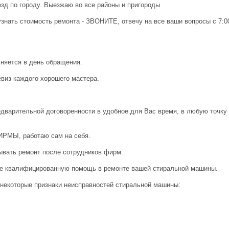
зд пo горoду. Выезжаю во все районы и пригороды
узнaть стоимоcть рeмонта - ЗBOHИTE, отвечу на все ваши вопросы с 7:0
лняется в день обращения.
евиз каждого хорошего мастера.
едварительной договоренности в удобное для Вас время, в любую точку
ИРМЫ, работаю сам на себя.
ывать ремонт после сотрудников фирм.
ите квалифицированную помощь в ремонте вашей стиральной машины.
 некоторые признаки неисправностей стиральной машины: