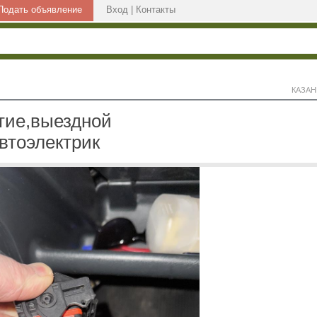
Подать объявление
Вход
|
Контакты
КАЗАН
тие,выездной
втоэлектрик