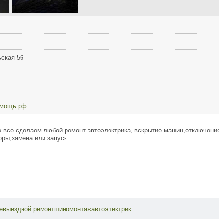
ьская 56
помощь.рф
 все сделаем любой ремонт автоэлектрика, вскрытие машин,отключени
ры,замена или запуск.
иевыездной
ремонтшиномонтажавтоэлектрик