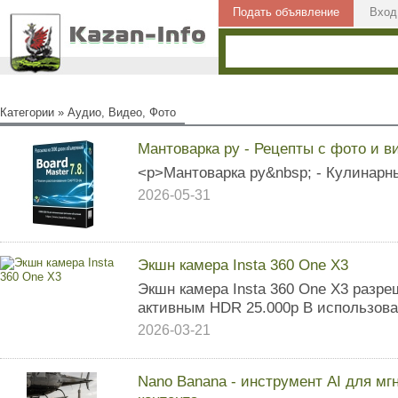
Подать объявление
Вход
Категории
»
Аудио, Видео, Фото
Мантоварка ру - Рецепты с фото и в
<p>Мантоварка ру&nbsp; - Кулинарны
2026-05-31
Экшн камера Insta 360 One X3
Экшн камера Insta 360 One X3 разре
активным HDR 25.000р В использов
2026-03-21
Nano Banana - инструмент AI для мг