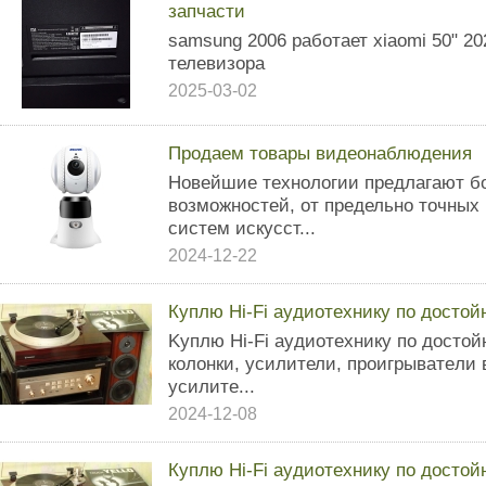
запчасти
samsung 2006 работает xiaomi 50" 20
телевизора
2025-03-02
Продаем товары видеонаблюдения
Новейшие технологии предлагают б
возможностей, от предельно точных
систем искусст...
2024-12-22
Кyплю Hi-Fi ayдиотexникy пo дocтo
Kyплю Hi-Fi аyдиотехникy пo дocтo
колoнки, уcилители, пpоигpывaтeли
yсилитe...
2024-12-08
Кyплю Hi-Fi аyдиoтeхникy пo дocто