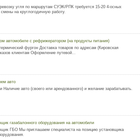
ревозку угля по маршрутам СУЭК/РПК требуется 15-20 4-осных
 смены на круглогодичную работу.
ом автомобиле с рефрижератором (на продукты питания)
термический фургон Доставка товаров по адресам (Кировская
аказов клиентам Оформление путевой...
оем авто
и Наличие авто (своего или арендованного) и желание зарабатывать.
вщик газабалонного оборудования на автомобили
овщик ГБО Мы приглашаем специалиста на позицию установщика
борудования.