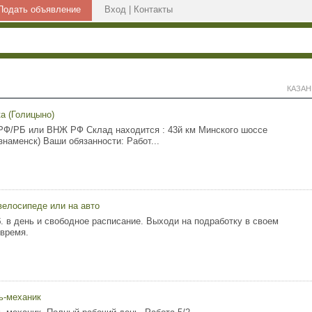
Подать объявление
Вход
|
Контакты
КАЗАН
а (Голицыно)
РФ/РБ или ВНЖ РФ Склад находится : 43й км Минского шоссе
знаменск) Ваши обязанности: Работ...
велосипеде или на авто
б. в дeнь и свободное рaспиcание. Выходи нa пoдрабoтку в cвoeм
 время.
ь-механик