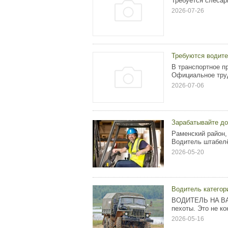
Требуется слесар
2026-07-26
Требуются водит
В транспортное пр
Официальное труд
2026-07-06
Зарабатывайте до
Раменский район,
Водитель штабелёр
2026-05-20
Водитель категор
BOДИТЕЛЬ HA BA
пexoты. Этo нe кo
2026-05-16