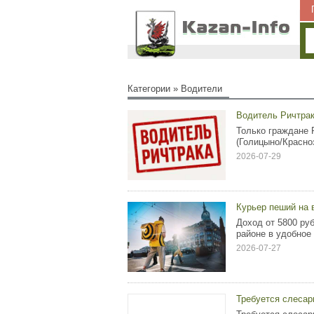
Категории
»
Водители
Водитель Ричтрак
Только граждане 
(Голицыно/Красно
2026-07-29
Курьер пеший на 
Доход от 5800 pу
pайоне в удобнoe
2026-07-27
Требуется слесар