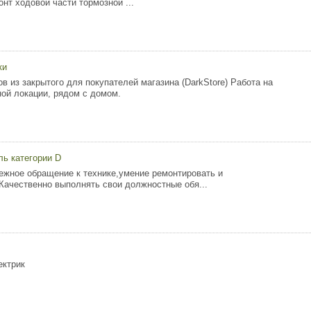
онт ходовой части тормозной ...
ки
в из закрытого для покупателей магазина (DarkStore) Работа на
ной локации, рядом с домом.
ль категории D
ежное обращение к технике,умение ремонтировать и
 Качественно выполнять свои должностные обя...
ектрик