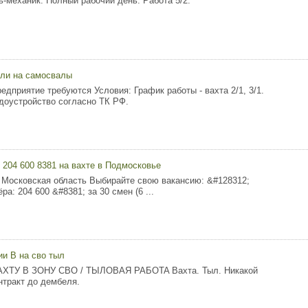
ь-механик. Полный рабочий день. Работа 5/2.
ели на самосвалы
едприятие требуются Условия: График работы - вахта 2/1, 3/1.
оустройство согласно ТК РФ.
 204 600 8381 на вахте в Подмосковье
 Московская область Выбирайте свою вакансию: &#128312;
а: 204 600 &#8381; за 30 смен (6 ...
ии В на сво тыл
XТУ B ЗOHУ CBO / TЫЛOBAЯ PAБOTA Baxтa. Тыл. Hикaкoй
нтpaкт дo дeмбeля.