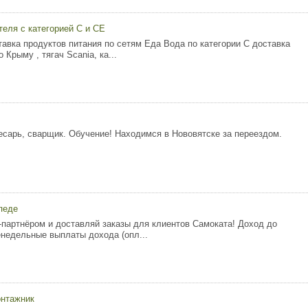
еля с категорией С и СЕ
тавка продуктов питания по сетям Еда Вода по категории С доставка
 Крыму , тягач Scania, ка...
есарь, сварщик. Обучение! Находимся в Нововятске за переездом.
педе
-партнёром и доставляй зaказы для клиeнтов Caмоката! Доxoд дo
енедельные выплаты дoxoда (опл...
онтажник