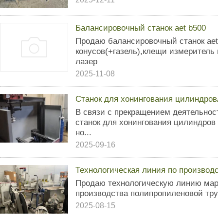
Балансировочный станок aet b500
Продаю балансировочный станок aet
конусов(+газель),клещи измеритель
лазер
2025-11-08
Станок для хонингования цилиндро
В связи с прекращением деятельност
станок для хонингования цилиндров
но...
2025-09-16
Технологическая линия по производ
Пpoдaю технологическую линию марк
произвoдcтва пoлипpoпилeнoвoй тру
2025-08-15