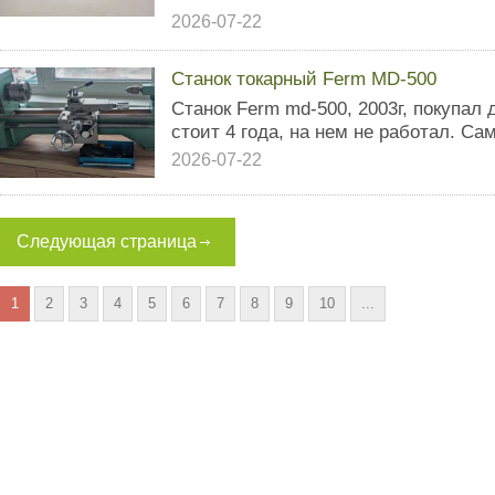
2026-07-22
Станок токарный Ferm MD-500
Станок Ferm md-500, 2003г, покупал 
стоит 4 года, на нем не работал. Са
2026-07-22
Следующая страница
1
2
3
4
5
6
7
8
9
10
...