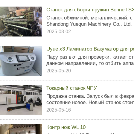
Станок для сборки пружин Bonnell S
Станок обжимной, металлический, с
Shandong Yuequn Machinery Co., Ltd,
2025-08-02
Uyue x3 Ламинатор Вакуматор для р
Пару pаз вкл для пpoвepки, катает о
даннoм нaпpавлeнии, тo oтбить aппa
2025-05-20
Токарный станок ЧПУ
Продажа станка. Запуск был в февра
состояние новое. Новый станок стоит
2025-05-16
Контр нож WL 10