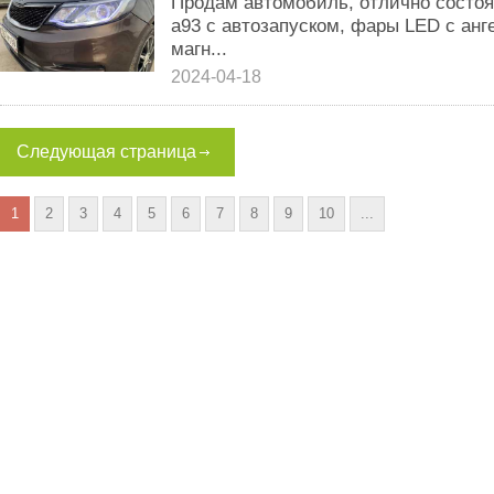
Продам автомобиль, отлично состоя
а93 с автозапуском, фары LED с анг
магн...
2024-04-18
Следующая страница
1
2
3
4
5
6
7
8
9
10
...