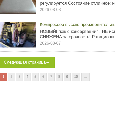
регулируется Состояние отличное: н
2026-08-08
Компрессор высоко производительн
НОВЫЙ! "как с консервации" , НЕ и
СНИЖЕНА за срочность! Ротационный
2026-08-07
Следующая страница
1
2
3
4
5
6
7
8
9
10
...