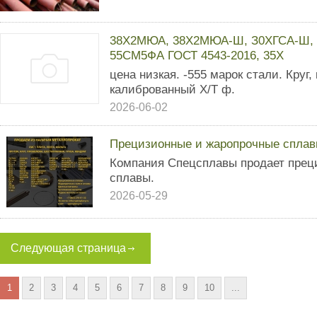
38Х2МЮА, 38Х2МЮА-Ш, З0ХГСА-Ш, 
55СМ5ФА ГОСТ 4543-2016, 35Х
цена низкая. -555 марок стали. Круг, 
калиброванный Х/Т ф.
2026-06-02
Прецизионные и жаропрочные сплав
Компания Спецсплавы продает прец
сплавы.
2026-05-29
Следующая страница
1
2
3
4
5
6
7
8
9
10
...