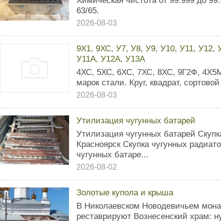
Химическая чистота от 99.999 до 99
63/65.
2026-08-03
9Х1, 9ХС, У7, У8, У9, У10, У11, У12,
У11А, У12А, У13А
4ХС, 5ХС, 6ХС, 7ХС, 8ХС, 9Г2Ф, 4Х5
марок стали. Круг, квадрат, сортово
2026-08-03
Утилизация чугунных батарей
Утилизация чугунных батарей Скупк
Красноярск Скупка чугунных радиато
чугунных батаре...
2026-08-02
Золотые купола и крыша
В Николаевском Новодевичьем мона
реставрируют Вознесенский храм: н