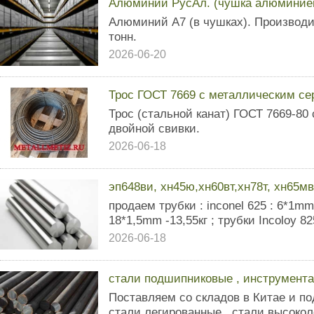
Алюминий РусАл. (чушка алюминиев
Алюминий А7 (в чушках). Производит
тонн.
2026-06-20
Трос ГОСТ 7669 с металлическим се
Трос (стальной канат) ГОСТ 7669-80
двойной свивки.
2026-06-18
эп648ви, хн45ю,хн60вт,хн78т, хн65мв,
продаем трубки : inconel 625 : 6*1mm 
18*1,5mm -13,55кг ; трубки Incoloy 825 
2026-06-18
стали подшипниковые , инструмента
Поставляем со складов в Китае и под
стали легированные , стали высокол