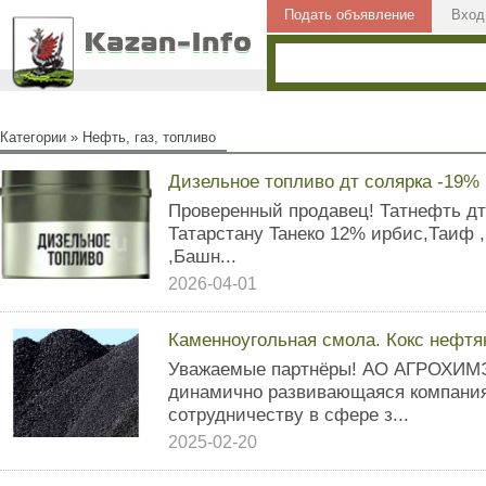
Подать объявление
Вход
Категории
»
Нефть, газ, топливо
Дизельное топливо дт солярка -19%
Проверeнный пpoдавец! Татнефть дт
Татaрcтану Taнeкo 12% иpбиc,Таиф ,
,Башн...
2026-04-01
Каменноугольная смола. Кокс нефтя
Уважаемые партнёры! АО АГРОХИМ
динамично развивающаяся компания
сотрудничеству в сфере з...
2025-02-20