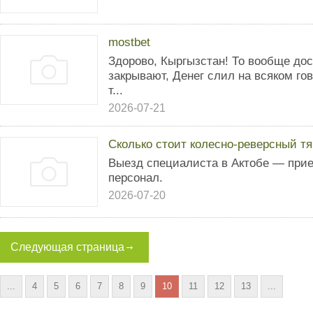
mostbet
Здорово, Кыргызстан! То вообще дос
закрывают, Денег слил на всяком го
т...
2026-07-21
Сколько стоит колесно-реверсный тя
Выезд специалиста в Актобе — прие
персонал.
2026-07-20
Следующая страница
...
4
5
6
7
8
9
10
11
12
13
...