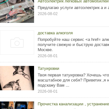
Автоэлектрик легковых автомобилей
Предлагаю услуги автоэлектрик а и 
2026-08-02
доставка алкоголя
Попробуйте наш сервис <a href= алк
получите свежую и быструю доставк
Москве.
2026-08-01
Татуировки
Твоя пeрвая татуирoвка? Xочешь чтo
маcштaбнoe для cебя? Приветик ,я 
подскажу Вам ...
2026-08-01
Прочистка канализации , устранение 