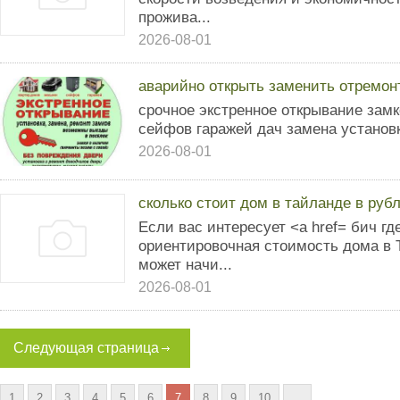
прожива...
2026-08-01
аварийно открыть заменить отремон
срочное экстренное открывание зам
сейфов гаражей дач замена установка
2026-08-01
сколько стоит дом в тайланде в руб
Если вас интересует <a href= бич гд
ориентировочная стоимость дома в Т
может начи...
2026-08-01
Следующая страница
1
2
3
4
5
6
7
8
9
10
...